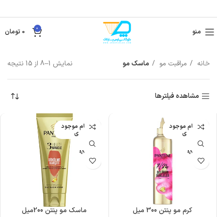
0
منو
0
تومان
خانه
مراقبت مو
ماسک مو
نمایش 1–8 از 15 نتیجه
مشاهده فیلترها
اتمام موجود
اتمام موجود
ی
ی
کرم مو پنتن 300 میل
ماسک مو پنتن 200میل