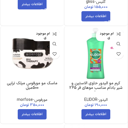
گلیس-gliss
اطلاعات بیشتر
155,000
تومان
اطلاعات بیشتر
اتمام موجود
اتمام موجود
ی
ی
کرم مو الیدور حاوی الاستین و
ماسک مو مورفوس میلک تراپی
شیر بادام مناسب موهای فر 265
500میل
میل
الیدور-ELIDOR
مورفوس-morfose
190,000
تومان
350,000
تومان
اطلاعات بیشتر
اطلاعات بیشتر