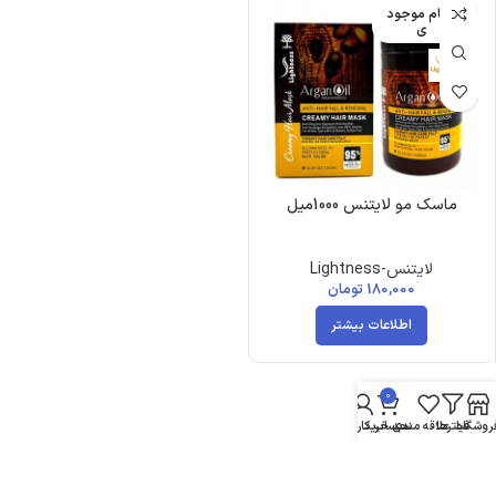
اتمام موجود
ی
ماسک مو لایتنس 1000میل
لایتنس-Lightness
180,000
تومان
اطلاعات بیشتر
0
روشگاه
فیلترها
علاقه مندی
سبد خرید
حساب کاربری من
پرداخت آنلاین امن