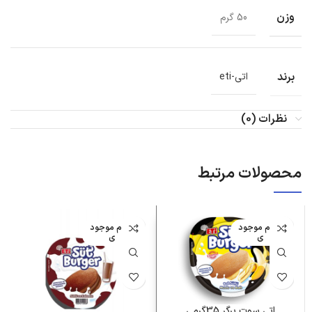
وزن
50 گرم
برند
اتی-eti
نظرات (0)
محصولات مرتبط
اتمام موجود
اتمام موجود
ی
ی
اتی سوت برگر 35گرمی