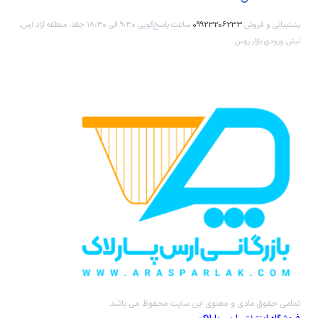
پشتیبانی و فروش
09923206233
ساعت پاسخ‌گویی ۹:۳۰ الی ۱۸:۳۰ جلفا، منطقه آزاد ارس،
نبش ورودی بازار روس
تمامی حقوق مادی و معنوی این سایت محفوظ می باشد.