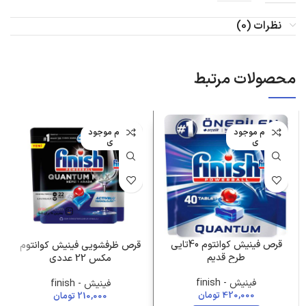
نظرات (0)
محصولات مرتبط
اتمام موجود
اتمام موجود
ی
ی
قرص فینیش کوانتوم 40تایی
قرص ظرفشویی فینیش کوانتوم
طرح قدیم
مکس 22 عددی
فینیش - finish
فینیش - finish
420,000
تومان
210,000
تومان