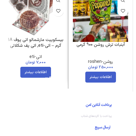
بیسکوییت مارشمالو اتی پوف 18
آبنبات ترش روشن 900 گرمی
گرم – اتی-eti, اتی پف شکلاتی
اتی-eti
روشن-roshen
7,000
تومان
250,000
تومان
اطلاعات بیشتر
اطلاعات بیشتر
پرداخت آنلاین امن
پرداخت با کارت‌های شتاب
ارسال سریع