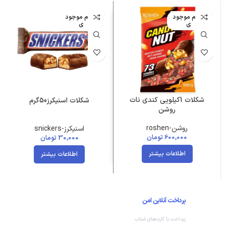
اتمام موجود
اتمام موجود
ی
ی
شکلات 1کیلویی کندی نات
شکلات اسنیکرز50گرم
روشن
روشن-roshen
اسنیکرز-snickers
600,000
تومان
30,000
تومان
اطلاعات بیشتر
اطلاعات بیشتر
پرداخت آنلاین امن
پرداخت با کارت‌های شتاب