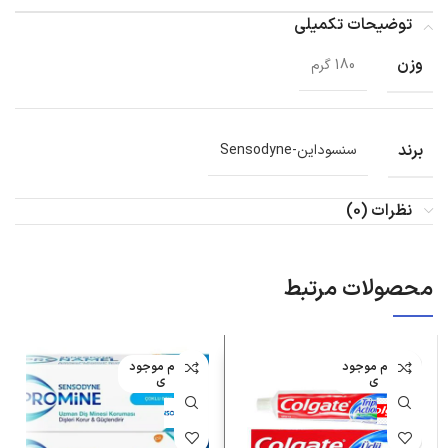
توضیحات تکمیلی
وزن
180 گرم
برند
سنسوداین-Sensodyne
نظرات (0)
محصولات مرتبط
اتمام موجود
اتمام موجود
ی
ی