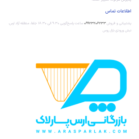
اطلاعات تماس
پشتیبانی و فروش
09923206233
ساعت پاسخ‌گویی ۹:۳۰ الی ۱۸:۳۰ جلفا، منطقه آزاد ارس،
نبش ورودی بازار روس