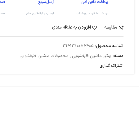
پرداخت آنلاین امن
ارسال سریع
ضما
پرداخت با کارت‌های شتاب
ارسال در کوتاه‌ترین زمان
ضمانت
مقایسه
افزودن به علاقه مندی
شناسه محصول:
3141360054405
دسته:
بوگیر ماشین ظرفشویی
,
محصولات ماشین ظرفشویی
اشتراک گذاری: