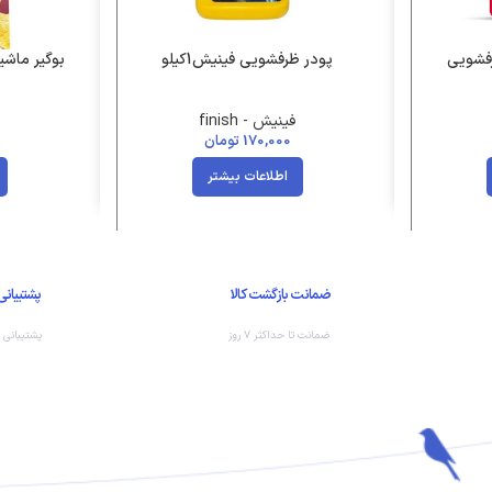
فشویی
پودر ظرفشویی فینیش1کیلو
بوگیر ماش
فینیش - finish
170,000
تومان
اطلاعات بیشتر
ضمانت بازگشت کالا
پشتیبانی
ضمانت تا حداکثر ۷ روز
پشتیبانی 